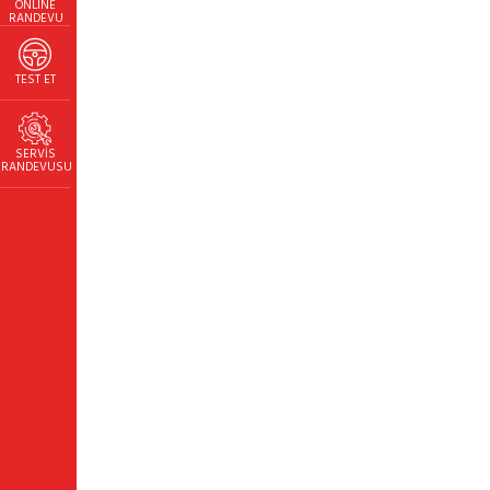
ONLINE
RANDEVU
TEST ET
SERVİS
RANDEVUSU