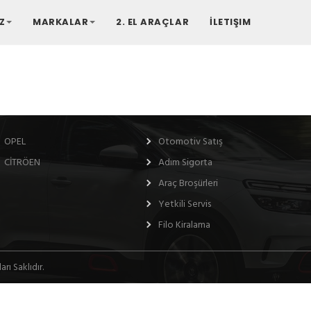
Z
MARKALAR
2. EL ARAÇLAR
İLETIŞIM
MARKALAR
HİZMETLERİMİZ
OPEL
Otomotiv Satış
CİTRÖEN
Adım Sigorta
Araç Broşürleri
Yetkili Servis
Filo Kiralama
rı Saklıdır.