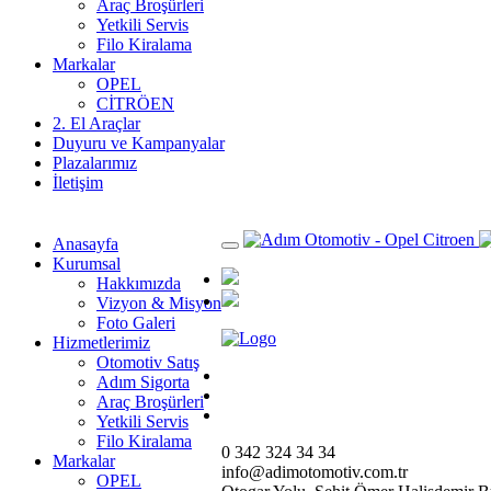
Araç Broşürleri
Yetkili Servis
Filo Kiralama
Markalar
OPEL
CİTRÖEN
2. El Araçlar
Duyuru ve Kampanyalar
Plazalarımız
İletişim
ANINDA KREDİ BAŞVURUSU
Anasayfa
Kurumsal
Hakkımızda
Vizyon & Misyon
Foto Galeri
Hizmetlerimiz
Otomotiv Satış
Adım Sigorta
Araç Broşürleri
Yetkili Servis
Filo Kiralama
0 342 324 34 34
Markalar
info@adimotomotiv.com.tr
OPEL