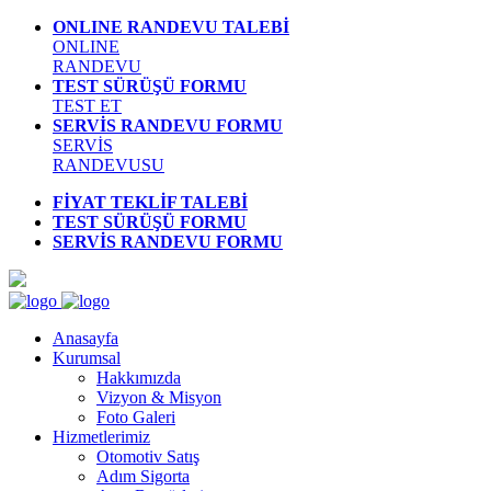
ONLINE RANDEVU TALEBİ
ONLINE
RANDEVU
TEST SÜRÜŞÜ FORMU
TEST ET
SERVİS RANDEVU FORMU
SERVİS
RANDEVUSU
FİYAT TEKLİF TALEBİ
TEST SÜRÜŞÜ FORMU
SERVİS RANDEVU FORMU
Anasayfa
Kurumsal
Hakkımızda
Vizyon & Misyon
Foto Galeri
Hizmetlerimiz
Otomotiv Satış
Adım Sigorta