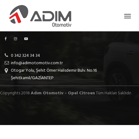
0 342 324 34 34
info@adimotomotiv.com.tr
Otogar Yolu, Şehit Ömer Halisdemir Bulv. No.16
Şehitkamil/GAZİANTEP
Copyrights 2018
Adım Otomotiv - Opel Citroen
Tüm Hakları Saklıdır.