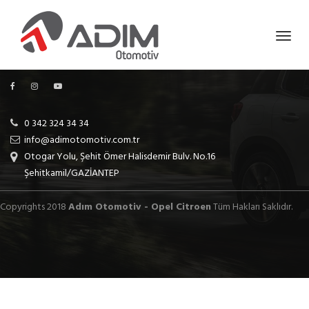
0 342 324 34 34
info@adimotomotiv.com.tr
Otogar Yolu, Şehit Ömer Halisdemir Bulv. No.16
Şehitkamil/GAZİANTEP
Copyrights 2018
Adım Otomotiv - Opel Citroen
Tüm Hakları Saklıdır.