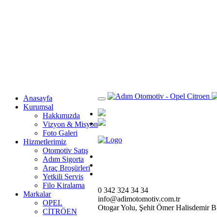
Anasayfa
Kurumsal
Hakkımızda
Vizyon & Misyon
Foto Galeri
Hizmetlerimiz
Otomotiv Satış
Adım Sigorta
Araç Broşürleri
Yetkili Servis
Filo Kiralama
0 342 324 34 34
Markalar
info@adimotomotiv.com.tr
OPEL
Otogar Yolu, Şehit Ömer Halisdemir
CİTRÖEN