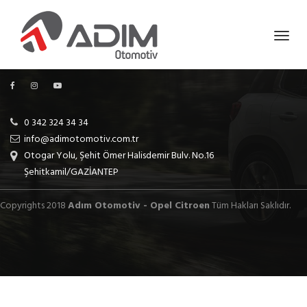
0 342 324 34 34
info@adimotomotiv.com.tr
Otogar Yolu, Şehit Ömer Halisdemir Bulv. No.16
Şehitkamil/GAZİANTEP
Copyrights 2018
Adım Otomotiv - Opel Citroen
Tüm Hakları Saklıdır.