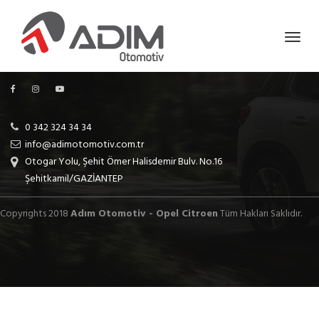
0 342 324 34 34
info@adimotomotiv.com.tr
Otogar Yolu, Şehit Ömer Halisdemir Bulv. No.16
Şehitkamil/GAZİANTEP
Copyrights 2018
Adım Otomotiv - Opel Citroen
Tüm Hakları Saklıdır.