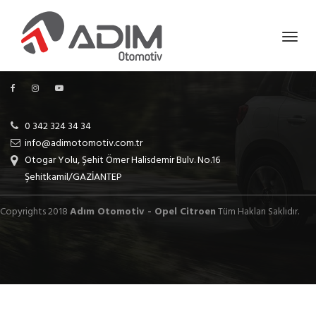
0 342 324 34 34
info@adimotomotiv.com.tr
Otogar Yolu, Şehit Ömer Halisdemir Bulv. No.16
Şehitkamil/GAZİANTEP
Copyrights 2018
Adım Otomotiv - Opel Citroen
Tüm Hakları Saklıdır.