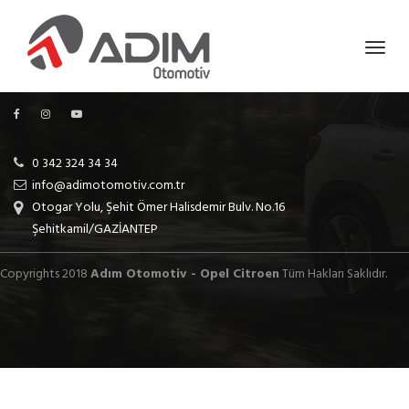
0 342 324 34 34
info@adimotomotiv.com.tr
Otogar Yolu, Şehit Ömer Halisdemir Bulv. No.16
Şehitkamil/GAZİANTEP
Copyrights 2018
Adım Otomotiv - Opel Citroen
Tüm Hakları Saklıdır.