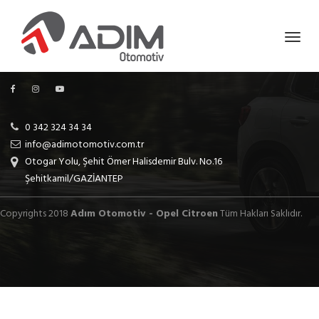
0 342 324 34 34
info@adimotomotiv.com.tr
Otogar Yolu, Şehit Ömer Halisdemir Bulv. No.16
Şehitkamil/GAZİANTEP
Copyrights 2018
Adım Otomotiv - Opel Citroen
Tüm Hakları Saklıdır.